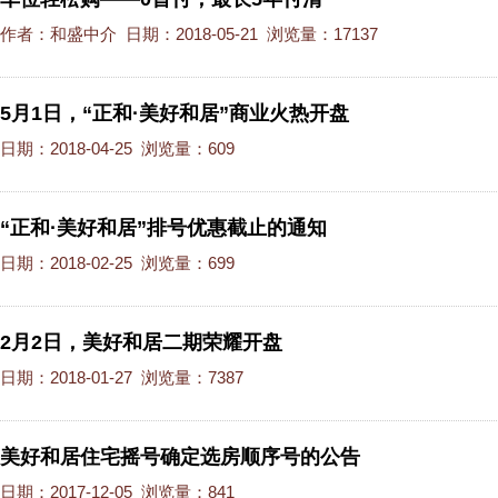
作者：和盛中介 日期：2018-05-21 浏览量：17137
5月1日，“正和·美好和居”商业火热开盘
日期：2018-04-25 浏览量：609
“正和·美好和居”排号优惠截止的通知
日期：2018-02-25 浏览量：699
2月2日，美好和居二期荣耀开盘
日期：2018-01-27 浏览量：7387
美好和居住宅摇号确定选房顺序号的公告
日期：2017-12-05 浏览量：841