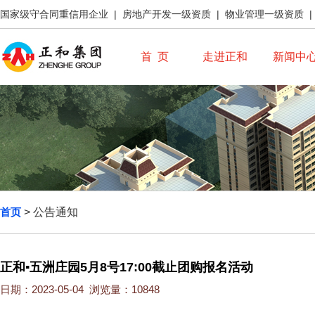
国家级守合同重信用企业 | 房地产开发一级资质 | 物业管理一级资质 
首 页
走进正和
新闻中
首页
> 公告通知
正和▪五洲庄园5月8号17:00截止团购报名活动
日期：2023-05-04 浏览量：10848