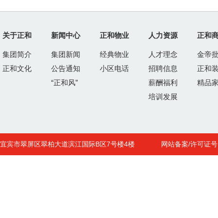
关于正和
新闻中心
正和物业
人力资源
正和
集团简介
集团新闻
经典物业
人才理念
金帝
正和文化
公告通知
小区电话
招聘信息
正和
“正和风”
薪酬福利
精品
培训发展
宜宾市翠屏区翠柏大道滨江国际B区7号楼4楼
网站备案/许可证号 : 