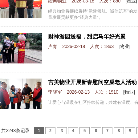
经典物业 2026-03-18 人次：880
[物业]
经典物业将继续秉持“党建领航、诚信筑基”的发
量发展贡献更多“经典力量”。
财神游园送福，甜启马年好光景
卢青 2026-02-18 人次：1893
[物业]
吉美物业开展新春慰问空巢老人活动
李晓军 2026-02-13 人次：1910
[物业]
让爱心与温暖在社区持续传递，共建有温度、有
共2243条记录
1
2
3
4
5
6
7
8
9