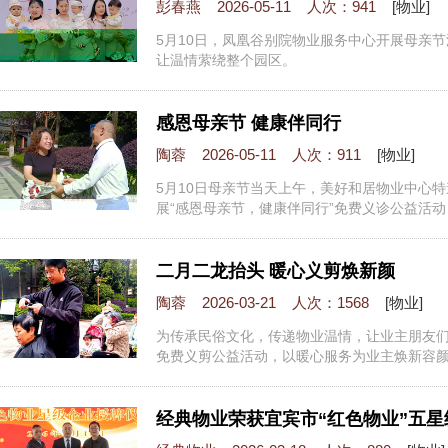
彭春燕 2026-05-11 人次：941
[物业]
5月10日，凤凰谷别院物业服务中心开展母亲
让温情萦绕整个园区。
感恩母亲节 健康伴同行
陶蓉 2026-05-11 人次：911
[物业]
5月10日母亲节当天上午，美好和居物业中心
展“感恩母亲节，健康伴同行”免费义诊公益活
的节日祝福与健康守护。
二月二龙抬头 暖心义剪焕新颜
陶蓉 2026-03-21 人次：1568
[物业]
为传承民俗文化，传递物业温情，让业主朋友
免费义剪公益活动，以暖心服务为业主焕新容