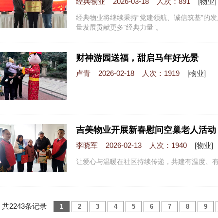
经典物业 2026-03-18 人次：891
[物业]
经典物业将继续秉持“党建领航、诚信筑基”的发
量发展贡献更多“经典力量”。
财神游园送福，甜启马年好光景
卢青 2026-02-18 人次：1919
[物业]
吉美物业开展新春慰问空巢老人活动
李晓军 2026-02-13 人次：1940
[物业]
让爱心与温暖在社区持续传递，共建有温度、有
共2243条记录
1
2
3
4
5
6
7
8
9