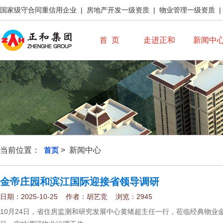
国家级守合同重信用企业 | 房地产开发一级资质 | 物业管理一级资质 
首 页
走进正和
新闻中
当前位置：
首页
> 新闻中心
金帝庄园和滨江国际迎接省领导调研
日期：2025-10-25 作者：胡艺竞 浏览：2945
10月24日，省住房监测和研究发展中心黄绪超主任一行，莅临经典物业