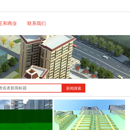
正和商业
联系我们