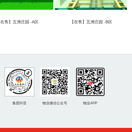
在售】五洲庄园 -A区
【在售】五洲庄园 -B区
集团抖音
物业微信公众号
物业APP