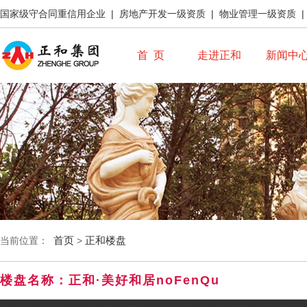
国家级守合同重信用企业 | 房地产开发一级资质 | 物业管理一级资质 
首 页
走进正和
新闻中
首页
正和楼盘
当前位置：
>
楼盘名称：正和·美好和居noFenQu
加载失败: http://www.sczhjt.com/js/mf-pattern/mF_fscreen_tb.js