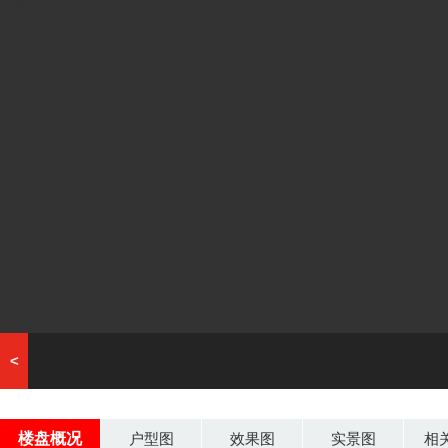
<
楼盘概况
户型图
效果图
实景图
相