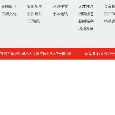
集团简介
集团新闻
经典物业
人才理念
金帝
正和文化
公告通知
小区电话
招聘信息
正和
“正和风”
薪酬福利
精品
培训发展
宜宾市翠屏区翠柏大道滨江国际B区7号楼4楼
网站备案/许可证号 : 