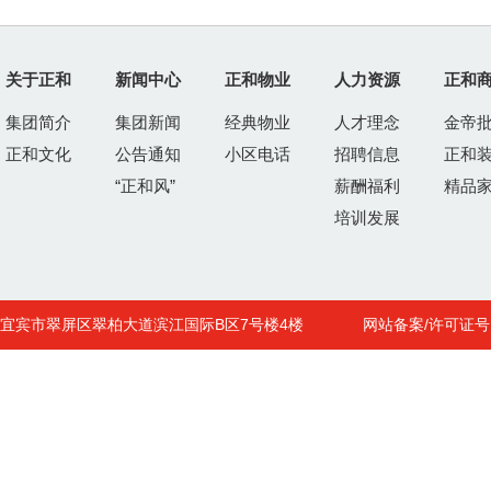
关于正和
新闻中心
正和物业
人力资源
正和
集团简介
集团新闻
经典物业
人才理念
金帝
正和文化
公告通知
小区电话
招聘信息
正和
“正和风”
薪酬福利
精品
培训发展
宜宾市翠屏区翠柏大道滨江国际B区7号楼4楼
网站备案/许可证号 : 