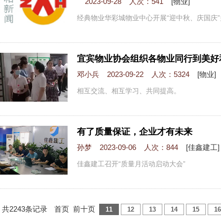
2023-09-28 人次：541
[物业]
经典物业华彩城物业中心开展“迎中秋、庆国庆
宜宾物业协会组织各物业同行到美好
邓小兵 2023-09-22 人次：5324
[物业]
相互交流、相互学习、共同提高。
有了质量保证，企业才有未来
孙梦 2023-09-06 人次：844
[佳鑫建工]
佳鑫建工召开“质量月活动启动大会”
共2243条记录
首页
前十页
11
12
13
14
15
16